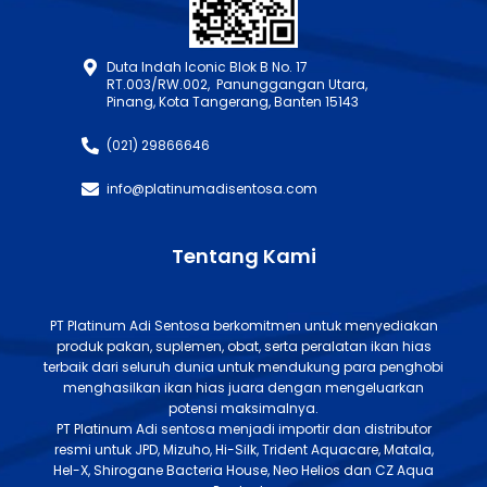
Duta Indah Iconic Blok B No. 17
RT.003/RW.002, Panunggangan Utara,
Pinang, Kota Tangerang, Banten 15143
(021) 29866646
info@platinumadisentosa.com
Tentang Kami
PT Platinum Adi Sentosa berkomitmen untuk menyediakan
produk pakan, suplemen, obat, serta peralatan ikan hias
terbaik dari seluruh dunia untuk mendukung para penghobi
menghasilkan ikan hias juara dengan mengeluarkan
potensi maksimalnya.
PT Platinum Adi sentosa menjadi importir dan distributor
resmi untuk JPD, Mizuho, Hi-Silk, Trident Aquacare, Matala,
Hel-X, Shirogane Bacteria House, Neo Helios dan CZ Aqua