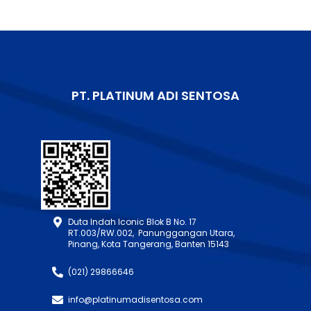
PT. PLATINUM ADI SENTOSA
Duta Indah Iconic Blok B No. 17
RT.003/RW.002, Panunggangan Utara,
Pinang, Kota Tangerang, Banten 15143
(021) 29866646
info@platinumadisentosa.com