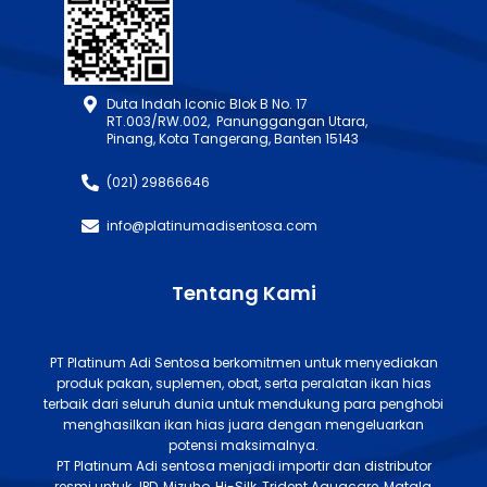
Duta Indah Iconic Blok B No. 17
RT.003/RW.002, Panunggangan Utara,
Pinang, Kota Tangerang, Banten 15143
(021) 29866646
info@platinumadisentosa.com
Tentang Kami
PT Platinum Adi Sentosa berkomitmen untuk menyediakan
produk pakan, suplemen, obat, serta peralatan ikan hias
terbaik dari seluruh dunia untuk mendukung para penghobi
menghasilkan ikan hias juara dengan mengeluarkan
potensi maksimalnya.
PT Platinum Adi sentosa menjadi importir dan distributor
resmi untuk JPD, Mizuho, Hi-Silk, Trident Aquacare, Matala,