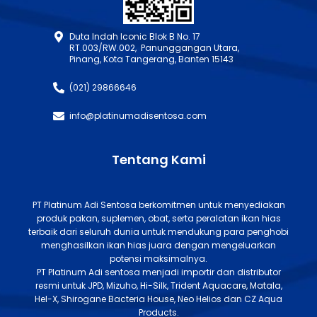
Duta Indah Iconic Blok B No. 17
RT.003/RW.002, Panunggangan Utara,
Pinang, Kota Tangerang, Banten 15143
(021) 29866646
info@platinumadisentosa.com
Tentang Kami
PT Platinum Adi Sentosa berkomitmen untuk menyediakan
produk pakan, suplemen, obat, serta peralatan ikan hias
terbaik dari seluruh dunia untuk mendukung para penghobi
menghasilkan ikan hias juara dengan mengeluarkan
potensi maksimalnya.
PT Platinum Adi sentosa menjadi importir dan distributor
resmi untuk JPD, Mizuho, Hi-Silk, Trident Aquacare, Matala,
Hel-X, Shirogane Bacteria House, Neo Helios dan CZ Aqua
Products.