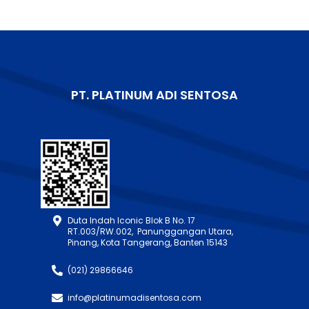
PT. PLATINUM ADI SENTOSA
Duta Indah Iconic Blok B No. 17
RT.003/RW.002, Panunggangan Utara,
Pinang, Kota Tangerang, Banten 15143
(021) 29866646
info@platinumadisentosa.com