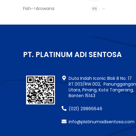
Fish->Arowana
66
PT. PLATINUM ADI SENTOSA
Duta Indah Iconic Blok B No. 17
RT.003/RW.002, Panungganga
Utara, Pinang, Kota Tangerang,
Banten 15143
(021) 29866646
info@platinumadisentosa.com