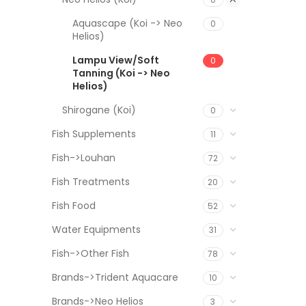
Aquascape (Koi -> Neo
0
Helios)
Lampu View/Soft
0
Tanning (Koi -> Neo
Helios)
Shirogane (Koi)
0
Fish Supplements
11
Fish->Louhan
72
Fish Treatments
20
Fish Food
52
Water Equipments
31
Fish->Other Fish
78
Brands->Trident Aquacare
10
Brands->Neo Helios
3