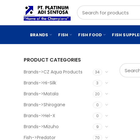
BRANDS
FISH
FISH FOOD
FISH SUPPL
PRODUCT CATEGORIES
Brands->CZ Aqua Products
34
Brands->Hi-Silk
3
Brands->Matala
20
Brands->Shirogane
0
Brands->Hel-X
0
Brands->Mizuho
9
Fish->Predator
70