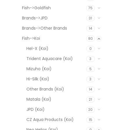
Fish->Goldfish
75
Brands->JPD
31
Brands->Other Brands
14
Fish->Koi
80
Hel-X (Koi)
0
Trident Aquacare (Koi)
3
Mizuho (Koi)
5
Hi-Silk (Koi)
3
Other Brands (Koi)
14
Matala (Koi)
21
JPD (Koi)
20
CZ Aqua Products (Koi)
15
Neo Helios (Koi)
0