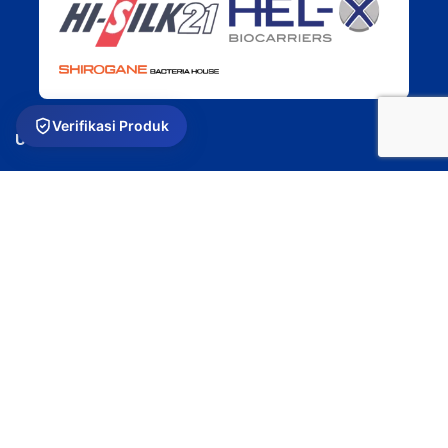
Verifikasi Produk
USEFUL LINKS
Privacy Policy
Returns
Terms & Conditions
Contact Us
Latest News
Our Sitemap
Platinum Aquatic
Copyright 2024. All rights reserved.