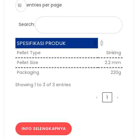
entries per page
Search:
SPESIFIKASI PRODUK
Pellet Type
Sinking
Pellet Size
2.2 mm
Packaging
220g
Showing 1 to 3 of 3 entries
‹
1
›
INFO SELENGKAPNYA