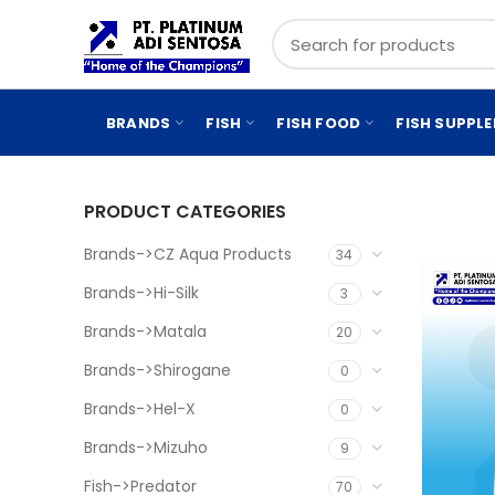
BRANDS
FISH
FISH FOOD
FISH SUPPL
PRODUCT CATEGORIES
Brands->CZ Aqua Products
34
Brands->Hi-Silk
3
Brands->Matala
20
Brands->Shirogane
0
Brands->Hel-X
0
Brands->Mizuho
9
Fish->Predator
70