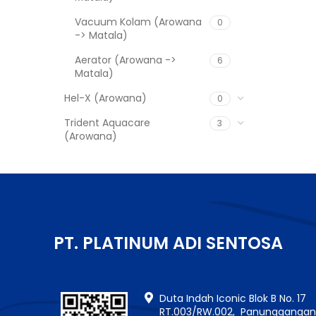
Vacuum Kolam (Arowana
0
-> Matala)
Aerator (Arowana ->
6
Matala)
Hel-X (Arowana)
0
Trident Aquacare
3
(Arowana)
PT. PLATINUM ADI SENTOSA
Duta Indah Iconic Blok B No. 17
RT.003/RW.002, Panungganga