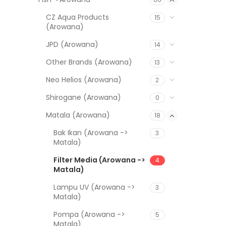
CZ Aqua Products
15
(Arowana)
JPD (Arowana)
14
Other Brands (Arowana)
13
Neo Helios (Arowana)
2
Shirogane (Arowana)
0
Matala (Arowana)
18
Bak Ikan (Arowana ->
3
Matala)
Filter Media (Arowana ->
4
Matala)
Lampu UV (Arowana ->
3
Matala)
Pompa (Arowana ->
5
Matala)