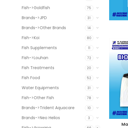
Fish->Goldfish
75
Brands->JPD
31
Brands->Other Brands
14
Fish->Koi
80
Fish Supplements
11
Fish->Louhan
72
Fish Treatments
20
Fish Food
52
Water Equipments
31
Fish->Other Fish
78
Brands->Trident Aquacare
10
Brands->Neo Helios
3
Mat
Fish->Arowana
66