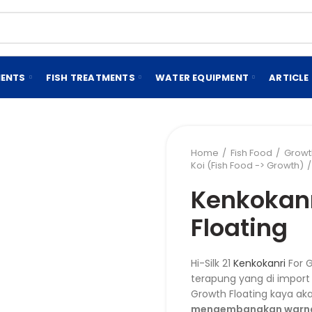
MENTS
FISH TREATMENTS
WATER EQUIPMENT
ARTICLE
Home
Fish Food
Growt
Koi (Fish Food -> Growth)
Kenkokanr
Floating
Hi-Silk 21
Kenkokanri
For G
terapung yang di import
Growth Floating kaya ak
mengembangkan warna