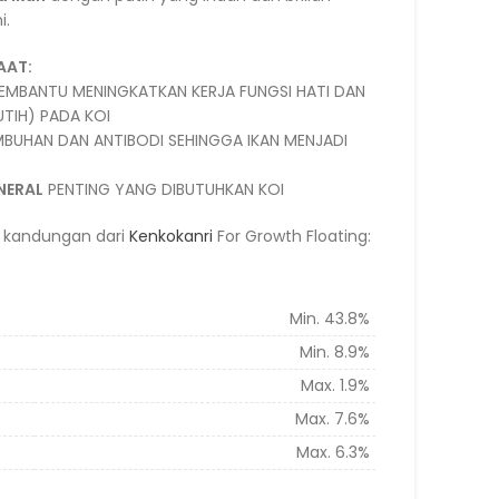
i.
AAT:
MBANTU MENINGKATKAN KERJA FUNGSI HATI DAN
UTIH) PADA KOI
BUHAN DAN ANTIBODI SEHINGGA IKAN MENJADI
NERAL
PENTING YANG DIBUTUHKAN KOI
si kandungan dari
Kenkokanri
For Growth Floating:
GARANSI ANALISA
Min. 43.8%
Min. 8.9%
Max. 1.9%
Max. 7.6%
Max. 6.3%