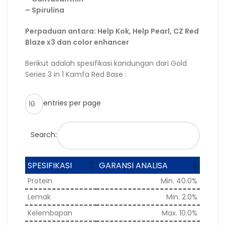
– Spirulina
Perpaduan antara: Help Kok, Help Pearl, CZ Red
Blaze x3 dan color enhancer
Berikut adalah spesifikasi kandungan dari Gold
Series 3 in 1 Kamfa Red Base :
entries per page
Search:
SPESIFIKASI
GARANSI ANALISA
Protein
Min. 40.0%
Lemak
Min. 2.0%
Kelembapan
Max. 10.0%