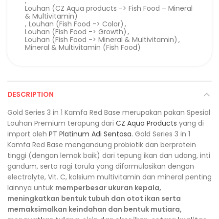
,
Louhan (CZ Aqua products -> Fish Food – Mineral
& Multivitamin)
,
Louhan (Fish Food -> Color)
,
Louhan (Fish Food -> Growth)
,
Louhan (Fish Food -> Mineral & Multivitamin)
,
Mineral & Multivitamin (Fish Food)
DESCRIPTION
Gold Series 3 in 1 Kamfa Red Base merupakan pakan Spesial
Louhan Premium terapung dari
CZ Aqua Products
yang di
import oleh
PT Platinum Adi Sentosa.
Gold Series 3 in 1
Kamfa Red Base mengandung probiotik dan berprotein
tinggi (dengan lemak baik) dari tepung ikan dan udang, inti
gandum, serta ragi torula yang diformulasikan dengan
electrolyte, Vit. C, kalsium multivitamin dan mineral penting
lainnya untuk
memperbesar ukuran kepala,
meningkatkan bentuk tubuh dan otot ikan serta
memaksimalkan keindahan dan bentuk mutiara,