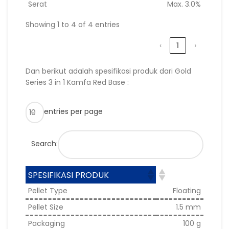
Serat
Max. 3.0%
Showing 1 to 4 of 4 entries
‹
1
›
Dan berikut adalah spesifikasi produk dari Gold
Series 3 in 1 Kamfa Red Base :
entries per page
Search:
SPESIFIKASI PRODUK
Pellet Type
Floating
Pellet Size
1.5 mm
Packaging
100 g