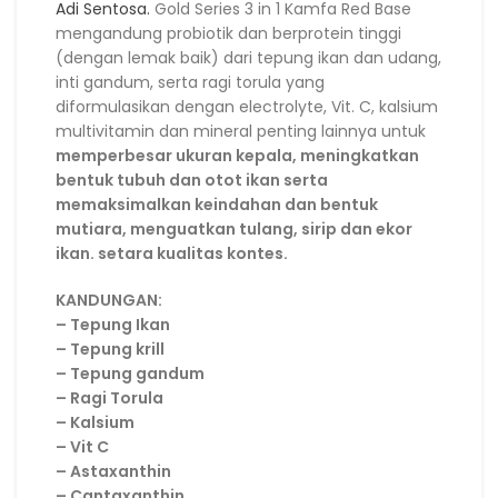
Adi Sentosa.
Gold Series 3 in 1 Kamfa Red Base
mengandung probiotik dan berprotein tinggi
(dengan lemak baik) dari tepung ikan dan udang,
inti gandum, serta ragi torula yang
diformulasikan dengan electrolyte, Vit. C, kalsium
multivitamin dan mineral penting lainnya untuk
memperbesar ukuran kepala, meningkatkan
bentuk tubuh dan otot ikan serta
memaksimalkan keindahan dan bentuk
mutiara, menguatkan tulang, sirip dan ekor
ikan. setara kualitas kontes.
KANDUNGAN:
– Tepung Ikan
– Tepung krill
– Tepung gandum
– Ragi Torula
– Kalsium
– Vit C
– Astaxanthin
– Cantaxanthin