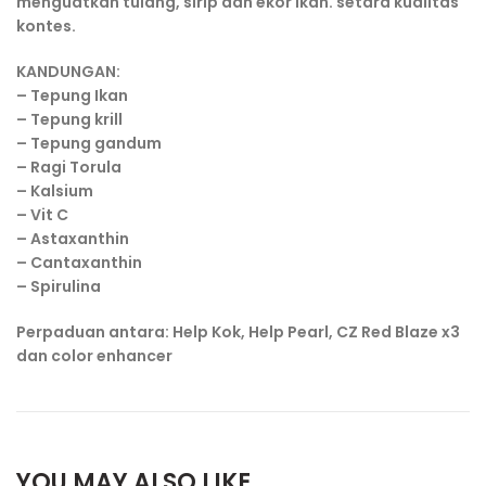
menguatkan tulang, sirip dan ekor ikan. setara kualitas
kontes.
KANDUNGAN:
– Tepung Ikan
– Tepung krill
– Tepung gandum
– Ragi Torula
– Kalsium
– Vit C
– Astaxanthin
– Cantaxanthin
– Spirulina
Perpaduan antara: Help Kok, Help Pearl, CZ Red Blaze x3
dan color enhancer
YOU MAY ALSO LIKE…