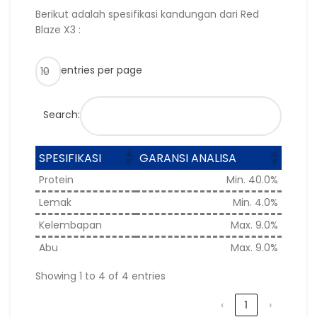
Berikut adalah spesifikasi kandungan dari Red
Blaze X3 :
entries per page
Search:
SPESIFIKASI
GARANSI ANALISA
Protein
Min. 40.0%
Lemak
Min. 4.0%
Kelembapan
Max. 9.0%
Abu
Max. 9.0%
Showing 1 to 4 of 4 entries
‹
1
›