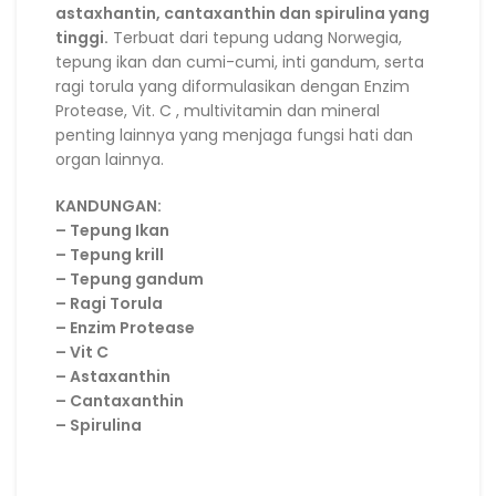
astaxhantin, cantaxanthin dan spirulina yang
tinggi.
Terbuat dari tepung udang Norwegia,
tepung ikan dan cumi-cumi, inti gandum, serta
ragi torula yang diformulasikan dengan Enzim
Protease, Vit. C , multivitamin dan mineral
penting lainnya yang menjaga fungsi hati dan
organ lainnya.
KANDUNGAN:
– Tepung Ikan
– Tepung krill
– Tepung gandum
– Ragi Torula
– Enzim Protease
– Vit C
– Astaxanthin
– Cantaxanthin
– Spirulina