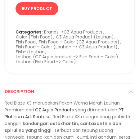
BUY PRODUCT
Categories:
Brands->CZ Aqua Products
,
Color (Fish Food)
,
CZ Aqua Product (Louhan)
,
Fish Food
,
Fish Food - Color (CZ Aqua Products)
,
Fish Food - Color (Louhan -> CZ Aqua Product)
,
Fish->Louhan
,
Louhan (CZ Aqua product -> Fish Food – Color)
,
Louhan (Fish Food -> Color)
DESCRIPTION
Red Blaze X3 merupakan Pakan Warna Merah Louhan
Premium dari
CZ Aqua Products
yang di import oleh
PT
Platinum Adi Sentosa.
Red Blaze X3 mengandung probiotik
dengan
kandungan astaxhantin, cantaxanthin dan
spirulina yang tinggi.
Terbuat dari tepung udang
Norwegia, tepung ikan dan cumi-cumi, inti gandum, serta