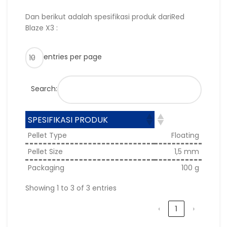
Dan berikut adalah spesifikasi produk dariRed
Blaze X3 :
entries per page
Search:
SPESIFIKASI PRODUK
Pellet Type
Floating
Pellet Size
1,5 mm
Packaging
100 g
Showing 1 to 3 of 3 entries
‹
1
›