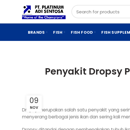
BRANDS
FISH
FISH FOOD
FISH SUPPLE
Penyakit Dropsy 
09
NOV
Dropsy merupakan salah satu penyakit yang serin
menyerang berbagai jenis ikan dan sering kali me
Dropsy ditandai dengan pembengkakan tubuh ik