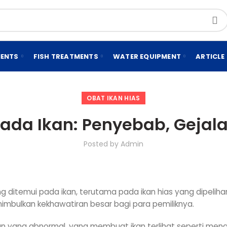
MENTS
FISH TREATMENTS
WATER EQUIPMENT
ARTICLE
OBAT IKAN HIAS
Pada Ikan: Penyebab, Gejal
Posted by
Admin
g ditemui pada ikan, terutama pada ikan hias yang dipeliha
nimbulkan kekhawatiran besar bagi para pemiliknya.
an yang abnormal, yang membuat ikan terlihat seperti me