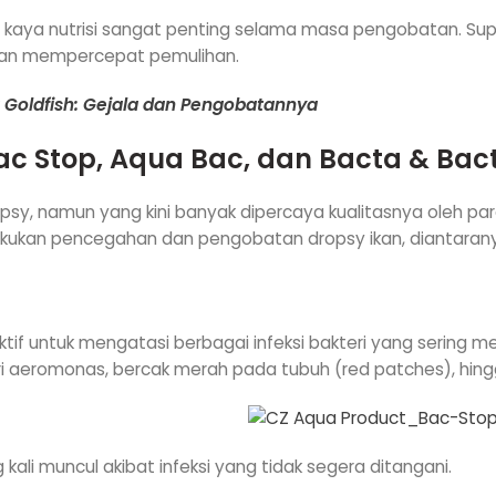
n kaya nutrisi sangat penting selama masa pengobatan. S
an mempercepat pemulihan.
a Goldfish: Gejala dan Pengobatannya
ac Stop
,
Aqua Bac
, dan
Bacta & Bac
y, namun yang kini banyak dipercaya kualitasnya oleh para
ukan pencegahan dan pengobatan dropsy ikan, diantarany
if untuk mengatasi berbagai infeksi bakteri yang sering meny
i aeromonas, bercak merah pada tubuh (red patches), hing
ng kali muncul akibat infeksi yang tidak segera ditangani.