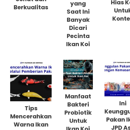
Hias K
yang
Berkualitas
Untu
Saat Ini
Konte
Banyak
Dicari
Pecinta
Ikan Koi
Manfaat
Ini
Bakteri
Tips
Keungg
Probiotik
Mencerahkan
Pakan I
Untuk
Warna Ikan
JPD As
Ikan Koi