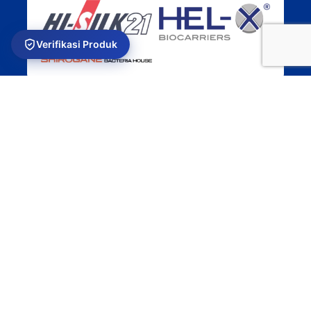
Verifikasi Produk
USEFUL LINKS
Privacy Policy
Returns
Terms & Conditions
Contact Us
Latest News
Our Sitemap
Platinum Aquatic
Copyright 2024. All rights reserved.