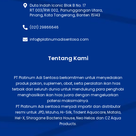
Duta Indah Iconic Blok B No. 17
RT.003/RW.002, Panunggangan Utara,
Pinang, Kota Tangerang, Banten 15143
(021) 29866646
info@platinumadisentosa.com
Tentang Kami
PT Platinum Adi Sentosa berkomitmen untuk menyediakan
produk pakan, suplemen, obat, serta peralatan ikan hias
terbaik dari seluruh dunia untuk mendukung para penghobi
menghasilkan ikan hias juara dengan mengeluarkan
potensi maksimalnya.
PT Platinum Adi sentosa menjadi importir dan distributor
resmi untuk JPD, Mizuho, Hi-Silk, Trident Aquacare, Matala,
Hel-X, Shirogane Bacteria House, Neo Helios dan CZ Aqua
Products.