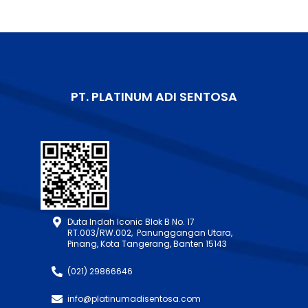
PT. PLATINUM ADI SENTOSA
Duta Indah Iconic Blok B No. 17
RT.003/RW.002, Panunggangan Utara,
Pinang, Kota Tangerang, Banten 15143
(021) 29866646
info@platinumadisentosa.com