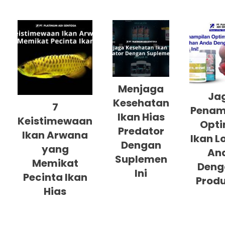
Menjaga
Ja
Kesehatan
7
Penam
Ikan Hias
Keistimewaan
Opti
Predator
Ikan Arwana
Ikan L
Dengan
yang
An
Suplemen
Memikat
Deng
Ini
Pecinta Ikan
Produ
Hias