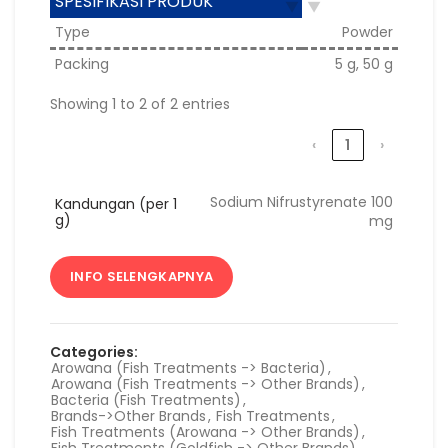
SPESIFIKASI PRODUK
Type
Powder
Packing
5 g, 50 g
Showing 1 to 2 of 2 entries
‹
1
›
Sodium Nifrustyrenate 100
Kandungan (per 1
g)
mg
INFO SELENGKAPNYA
Categories:
Arowana (Fish Treatments -> Bacteria)
,
Arowana (Fish Treatments -> Other Brands)
,
Bacteria (Fish Treatments)
,
Brands->Other Brands
,
Fish Treatments
,
Fish Treatments (Arowana -> Other Brands)
,