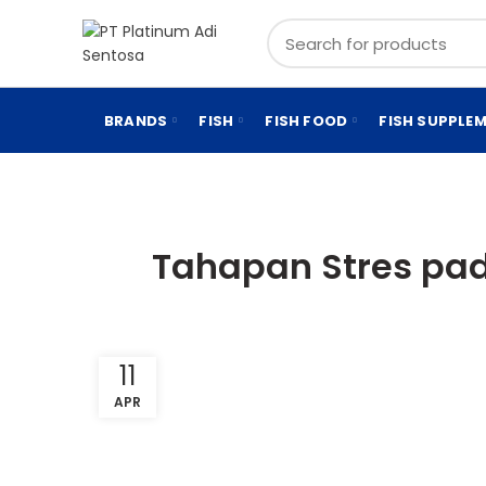
BRANDS
FISH
FISH FOOD
FISH SUPPLE
Tahapan Stres pa
11
APR