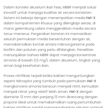
Dalam konteks akuarium ikan hias, MBBR menjadi solusi
inovatif untuk menjaga kualitas air secara konsisten.
Sistem ini bekerja dengan menempatkan media
Hel-X
dalam kompartemen khusus yang dilengkapi aerasi, di
mana gelembung udara menggerakkan media secara
terus-menerus. Pergerakan konstan ini memastikan
seluruh permukaan media bersentuhan dengan air,
memaksimalkan kontak antara mikroorganisme pada
biofilm dan polutan yang perlu dihilangkan. Penelitian
menunjukkan bahwa MBBR dapat menjaga konsentrasi
amonia di bawah 0,5 mg/L dalam akuarium, tingkat yang
aman bagi kesehatan ikan.​
Proses nitrifikasi terjadi ketika bakteri menguntungkan
seperti
Nitrospira
yang tumbuh pada permukaan
Hel-X
mengkonversi amonia beracun menjadi nitrit, kemudian
menjadi nitrat yang relatif lebih aman.
Hel-X
dengan
diameter 13 mm dan panjang 13 mm dirancang dengan
proporsi ideal untuk memaksimalkan ruang pertumbuhan
bakteri nitrifikasi sambil mempertahankan sirkulasi optimal