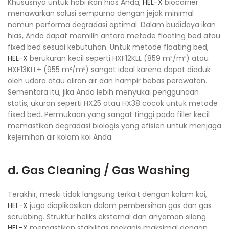
Khususnya untuk hobi ikan hias Anda,
HEL-X
biocarrier
menawarkan solusi sempurna dengan jejak minimal
namun performa degradasi optimal. Dalam budidaya ikan
hias, Anda dapat memilih antara metode floating bed atau
fixed bed sesuai kebutuhan. Untuk metode floating bed,
HEL-X
berukuran kecil seperti HXF12KLL (859 m²/m³) atau
HXF13KLL+ (955 m²/m³) sangat ideal karena dapat diaduk
oleh udara atau aliran air dan hampir bebas perawatan.
Sementara itu, jika Anda lebih menyukai penggunaan
statis, ukuran seperti HX25 atau HX38 cocok untuk metode
fixed bed. Permukaan yang sangat tinggi pada filler kecil
memastikan degradasi biologis yang efisien untuk menjaga
kejernihan air kolam koi Anda.
d. Gas Cleaning / Gas Washing
Terakhir, meski tidak langsung terkait dengan kolam koi,
HEL-X
juga diaplikasikan dalam pembersihan gas dan gas
scrubbing. Struktur heliks eksternal dan anyaman silang
HEL-X
memastikan stabilitas mekanis maksimal dengan