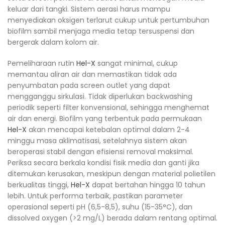
keluar dari tangki. Sistem aerasi harus mampu
menyediakan oksigen terlarut cukup untuk pertumbuhan
biofilm sambil menjaga media tetap tersuspensi dan
bergerak dalam kolom air.​
Pemeliharaan rutin
Hel-X
sangat minimal, cukup
memantau aliran air dan memastikan tidak ada
penyumbatan pada screen outlet yang dapat
mengganggu sirkulasi. Tidak diperlukan backwashing
periodik seperti filter konvensional, sehingga menghemat
air dan energi. Biofilm yang terbentuk pada permukaan
Hel-X
akan mencapai ketebalan optimal dalam 2-4
minggu masa aklimatisasi, setelahnya sistem akan
beroperasi stabil dengan efisiensi removal maksimal.
Periksa secara berkala kondisi fisik media dan ganti jika
ditemukan kerusakan, meskipun dengan material polietilen
berkualitas tinggi,
Hel-X
dapat bertahan hingga 10 tahun
lebih. Untuk performa terbaik, pastikan parameter
operasional seperti pH (6,5-8,5), suhu (15-35°C), dan
dissolved oxygen (>2 mg/L) berada dalam rentang optimal.​