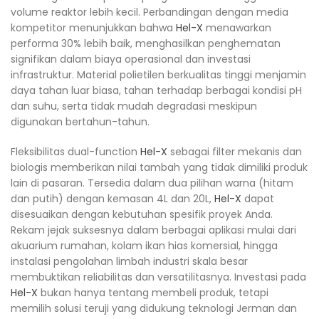
volume reaktor lebih kecil. Perbandingan dengan media
kompetitor menunjukkan bahwa
Hel-X
menawarkan
performa 30% lebih baik, menghasilkan penghematan
signifikan dalam biaya operasional dan investasi
infrastruktur. Material polietilen berkualitas tinggi menjamin
daya tahan luar biasa, tahan terhadap berbagai kondisi pH
dan suhu, serta tidak mudah degradasi meskipun
digunakan bertahun-tahun.​
Fleksibilitas dual-function
Hel-X
sebagai filter mekanis dan
biologis memberikan nilai tambah yang tidak dimiliki produk
lain di pasaran. Tersedia dalam dua pilihan warna (hitam
dan putih) dengan kemasan 4L dan 20L,
Hel-X
dapat
disesuaikan dengan kebutuhan spesifik proyek Anda.
Rekam jejak suksesnya dalam berbagai aplikasi mulai dari
akuarium rumahan, kolam ikan hias komersial, hingga
instalasi pengolahan limbah industri skala besar
membuktikan reliabilitas dan versatilitasnya. Investasi pada
Hel-X
bukan hanya tentang membeli produk, tetapi
memilih solusi teruji yang didukung teknologi Jerman dan