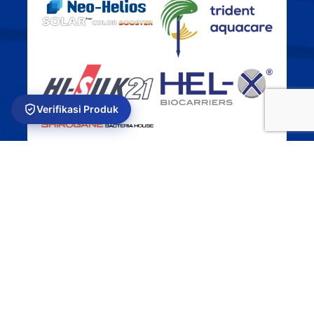
Verifikasi Produk
USEFUL LINKS
Privacy Policy
Returns
Terms & Conditions
Contact Us
Latest News