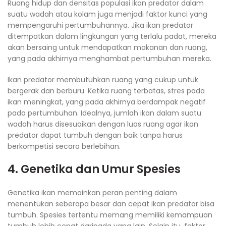
Ruang hidup dan densitas populasi ikan predator dalam
suatu wadah atau kolam juga menjadi faktor kunci yang
mempengaruhi pertumbuhannya. Jika ikan predator
ditempatkan dalam lingkungan yang terlalu padat, mereka
akan bersaing untuk mendapatkan makanan dan ruang,
yang pada akhirnya menghambat pertumbuhan mereka.
Ikan predator membutuhkan ruang yang cukup untuk
bergerak dan berburu. Ketika ruang terbatas, stres pada
ikan meningkat, yang pada akhirnya berdampak negatif
pada pertumbuhan. Idealnya, jumlah ikan dalam suatu
wadah harus disesuaikan dengan luas ruang agar ikan
predator dapat tumbuh dengan baik tanpa harus
berkompetisi secara berlebihan.
4. Genetika dan Umur Spesies
Genetika ikan memainkan peran penting dalam
menentukan seberapa besar dan cepat ikan predator bisa
tumbuh. Spesies tertentu memang memiliki kemampuan