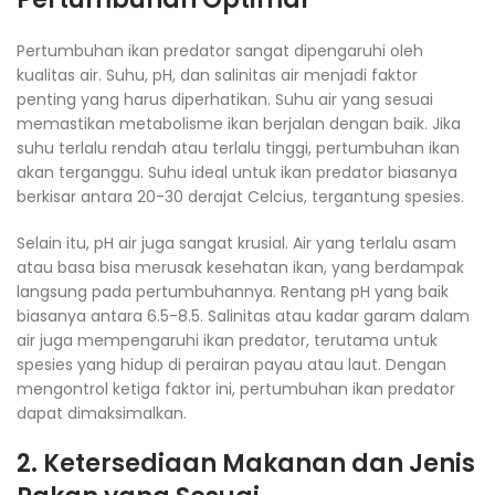
Pertumbuhan ikan predator sangat dipengaruhi oleh
kualitas air. Suhu, pH, dan salinitas air menjadi faktor
penting yang harus diperhatikan. Suhu air yang sesuai
memastikan metabolisme ikan berjalan dengan baik. Jika
suhu terlalu rendah atau terlalu tinggi, pertumbuhan ikan
akan terganggu. Suhu ideal untuk ikan predator biasanya
berkisar antara 20-30 derajat Celcius, tergantung spesies.
Selain itu, pH air juga sangat krusial. Air yang terlalu asam
atau basa bisa merusak kesehatan ikan, yang berdampak
langsung pada pertumbuhannya. Rentang pH yang baik
biasanya antara 6.5-8.5. Salinitas atau kadar garam dalam
air juga mempengaruhi ikan predator, terutama untuk
spesies yang hidup di perairan payau atau laut. Dengan
mengontrol ketiga faktor ini, pertumbuhan ikan predator
dapat dimaksimalkan.
2. Ketersediaan Makanan dan Jenis