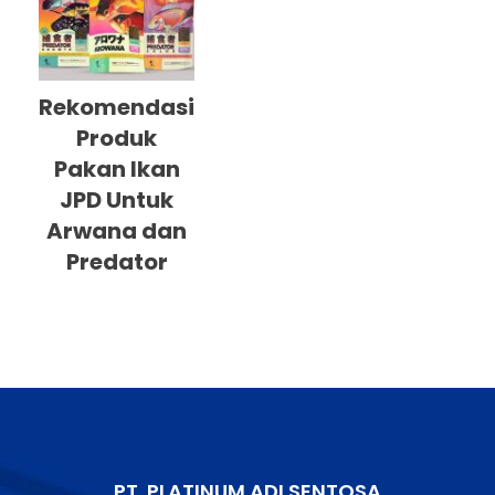
Rekomendasi
Produk
Pakan Ikan
JPD Untuk
Arwana dan
Predator
PT. PLATINUM ADI SENTOSA