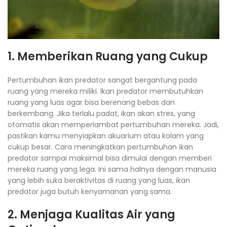
1. Memberikan Ruang yang Cukup
Pertumbuhan ikan predator sangat bergantung pada
ruang yang mereka miliki. Ikan predator membutuhkan
ruang yang luas agar bisa berenang bebas dan
berkembang. Jika terlalu padat, ikan akan stres, yang
otomatis akan memperlambat pertumbuhan mereka. Jadi,
pastikan kamu menyiapkan akuarium atau kolam yang
cukup besar. Cara meningkatkan pertumbuhan ikan
predator sampai maksimal bisa dimulai dengan memberi
mereka ruang yang lega. Ini sama halnya dengan manusia
yang lebih suka beraktivitas di ruang yang luas, ikan
predator juga butuh kenyamanan yang sama.
2. Menjaga Kualitas Air yang