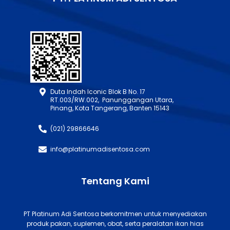
Duta Indah Iconic Blok B No. 17
RT.003/RW.002, Panunggangan Utara,
Pinang, Kota Tangerang, Banten 15143
(021) 29866646
info@platinumadisentosa.com
Tentang Kami
PT Platinum Adi Sentosa berkomitmen untuk menyediakan
produk pakan, suplemen, obat, serta peralatan ikan hias