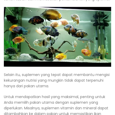
Selain itu, suplemen yang tepat dapat membantu mengisi
kekurangan nutrisi yang mungkin tidak dapat terpenuhi
hanya dari pakan utama.
Untuk mendapatkan hasil yang maksimal, penting untuk
Anda memilih pakan utama dengan suplemen yang
diperlukan. Misalnya, suplemen vitamin dan mineral dapat
ditambahkan ke dalam pakan untuk memastikan ikan