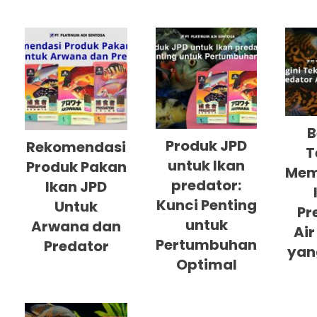
B
Produk JPD
Rekomendasi
T
untuk Ikan
Produk Pakan
Mem
predator:
Ikan JPD
Kunci Penting
Untuk
Pr
untuk
Arwana dan
Ai
Pertumbuhan
Predator
yan
Optimal