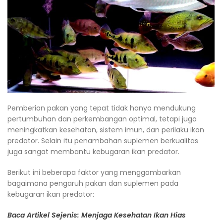
Pemberian pakan yang tepat tidak hanya mendukung
pertumbuhan dan perkembangan optimal, tetapi juga
meningkatkan kesehatan, sistem imun, dan perilaku ikan
predator. Selain itu penambahan suplemen berkualitas
juga sangat membantu kebugaran ikan predator.
Berikut ini beberapa faktor yang menggambarkan
bagaimana pengaruh pakan dan suplemen pada
kebugaran ikan predator:
Baca Artikel Sejenis: Menjaga Kesehatan Ikan Hias