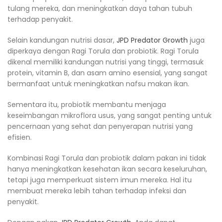
tulang mereka, dan meningkatkan daya tahan tubuh
terhadap penyakit.
Selain kandungan nutrisi dasar,
JPD Predator Growth
juga
diperkaya dengan Ragi Torula dan probiotik. Ragi Torula
dikenal memiliki kandungan nutrisi yang tinggi, termasuk
protein, vitamin B, dan asam amino esensial, yang sangat
bermanfaat untuk meningkatkan nafsu makan ikan.
Sementara itu, probiotik membantu menjaga
keseimbangan mikroflora usus, yang sangat penting untuk
pencernaan yang sehat dan penyerapan nutrisi yang
efisien.
Kombinasi Ragi Torula dan probiotik dalam pakan ini tidak
hanya meningkatkan kesehatan ikan secara keseluruhan,
tetapi juga memperkuat sistem imun mereka. Hal itu
membuat mereka lebih tahan terhadap infeksi dan
penyakit.