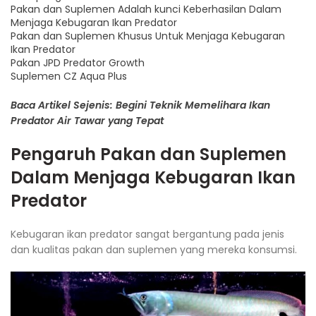
Pakan dan Suplemen Adalah kunci Keberhasilan Dalam
Menjaga Kebugaran Ikan Predator
Pakan dan Suplemen Khusus Untuk Menjaga Kebugaran
Ikan Predator
Pakan JPD Predator Growth
Suplemen CZ Aqua Plus
Baca Artikel Sejenis: Begini Teknik Memelihara Ikan
Predator Air Tawar yang Tepat
Pengaruh Pakan dan Suplemen
Dalam Menjaga Kebugaran Ikan
Predator
Kebugaran ikan predator sangat bergantung pada jenis
dan kualitas pakan dan suplemen yang mereka konsumsi.