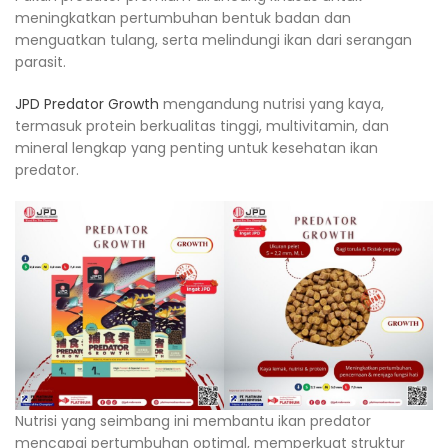
meningkatkan pertumbuhan bentuk badan dan
menguatkan tulang, serta melindungi ikan dari serangan
parasit.
JPD Predator Growth
mengandung nutrisi yang kaya,
termasuk protein berkualitas tinggi, multivitamin, dan
mineral lengkap yang penting untuk kesehatan ikan
predator.
Nutrisi yang seimbang ini membantu ikan predator
mencapai pertumbuhan optimal, memperkuat struktur