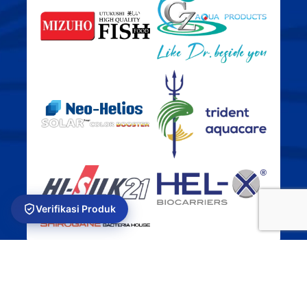
Verifikasi Produk
USEFUL LINKS
Privacy Policy