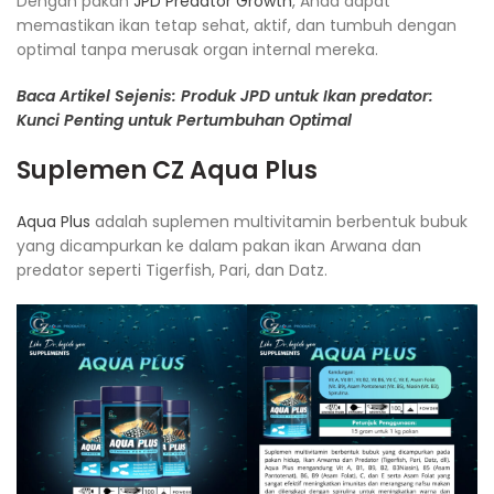
Dengan pakan
JPD Predator Growth
, Anda dapat
memastikan ikan tetap sehat, aktif, dan tumbuh dengan
optimal tanpa merusak organ internal mereka.
Baca Artikel Sejenis: Produk JPD untuk Ikan predator:
Kunci Penting untuk Pertumbuhan Optimal
Suplemen
CZ Aqua Plus
Aqua Plus
adalah suplemen multivitamin berbentuk bubuk
yang dicampurkan ke dalam pakan ikan Arwana dan
predator seperti Tigerfish, Pari, dan Datz.