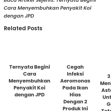
Baca Artikel Sejenis: Ternyata Begini
Cara Menyembuhkan Penyakit Koi
dengan JPD
Related Posts
Ternyata Begini
Cegah
Cara
Infeksi
3
Menyembuhkan
Aeromonas
Men
Penyakit Koi
Pada Ikan
Ast
dengan JPD
Hias
Un
Dengan 2
G
Produk Ini