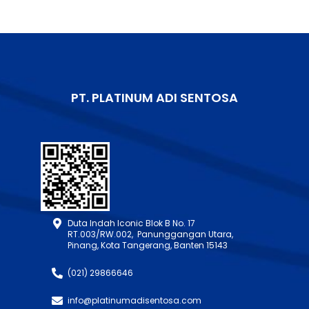
PT. PLATINUM ADI SENTOSA
Duta Indah Iconic Blok B No. 17
RT.003/RW.002, Panunggangan Utara,
Pinang, Kota Tangerang, Banten 15143
(021) 29866646
info@platinumadisentosa.com