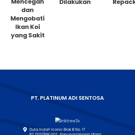
Mencegah
Dilakukan
Repac
dan
Mengobati
Ikan Koi
yang Sakit
PT. PLATINUM ADI SENTOSA
Duta Indah Iconic Blok B No. 17
RT.003/RW.002, Panunggangan Utara,