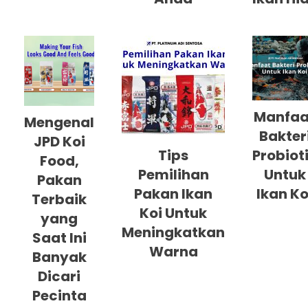
Manfaa
Mengenal
Bakter
JPD Koi
Tips
Probiot
Food,
Pemilihan
Untuk
Pakan
Pakan Ikan
Ikan Ko
Terbaik
Koi Untuk
yang
Meningkatkan
Saat Ini
Warna
Banyak
Dicari
Pecinta