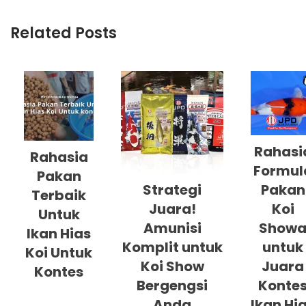
Related Posts
Rahasi
Rahasia
Formul
Pakan
Strategi
Pakan
Terbaik
Juara!
Koi
Untuk
Amunisi
Show
Ikan Hias
Komplit untuk
untuk
Koi Untuk
Koi Show
Juara
Kontes
Bergengsi
Konte
Anda
Ikan Hi