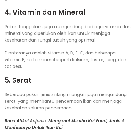
4. Vitamin dan Mineral
Pakan tenggelam juga mengandung berbagai vitamin dan
mineral yang diperlukan oleh ikan untuk menjaga
kesehatan dan fungsi tubuh yang optimal.
Diantaranya adalah vitamin A, D, E, C, dan beberapa
vitamin B, serta mineral seperti kalsium, fosfor, seng, dan
zat besi.
5. Serat
Beberapa pakan jenis sinking mungkin juga mengandung
serat, yang membantu pencernaan ikan dan menjaga
kesehatan saluran pencernaan.
Baca Atikel Sejenis: Mengenal Mizuho Koi Food, Jenis &
Manfaatnya Untuk Ikan Koi