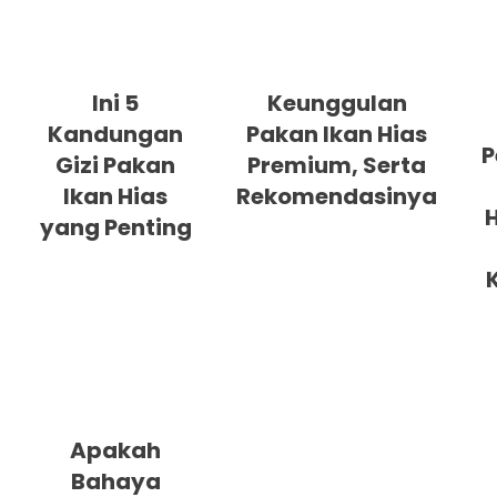
Ini 5
Keunggulan
Kandungan
Pakan Ikan Hias
P
Gizi Pakan
Premium, Serta
Ikan Hias
Rekomendasinya
yang Penting
Apakah
Bahaya