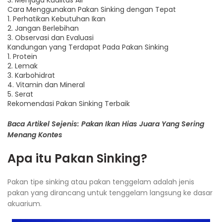
3. Menjaga Kualitas Air
Cara Menggunakan Pakan Sinking dengan Tepat
1. Perhatikan Kebutuhan Ikan
2. Jangan Berlebihan
3. Observasi dan Evaluasi
Kandungan yang Terdapat Pada Pakan Sinking
1. Protein
2. Lemak
3. Karbohidrat
4. Vitamin dan Mineral
5. Serat
Rekomendasi Pakan Sinking Terbaik
Baca Artikel Sejenis: Pakan Ikan Hias Juara Yang Sering
Menang Kontes
Apa itu Pakan Sinking?
Pakan tipe sinking atau pakan tenggelam adalah jenis
pakan yang dirancang untuk tenggelam langsung ke dasar
akuarium.