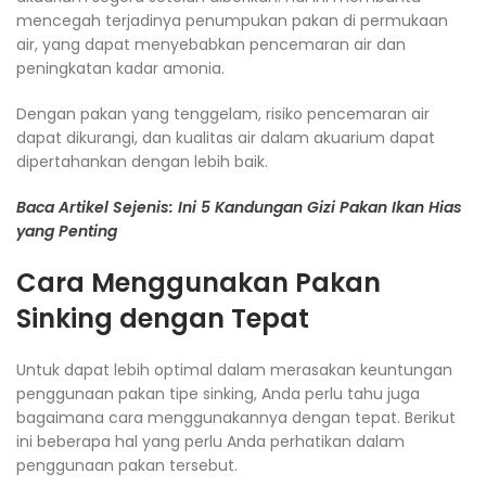
mencegah terjadinya penumpukan pakan di permukaan
air, yang dapat menyebabkan pencemaran air dan
peningkatan kadar amonia.
Dengan pakan yang tenggelam, risiko pencemaran air
dapat dikurangi, dan kualitas air dalam akuarium dapat
dipertahankan dengan lebih baik.
Baca Artikel Sejenis: Ini 5 Kandungan Gizi Pakan Ikan Hias
yang Penting
Cara Menggunakan Pakan
Sinking dengan Tepat
Untuk dapat lebih optimal dalam merasakan keuntungan
penggunaan pakan tipe sinking, Anda perlu tahu juga
bagaimana cara menggunakannya dengan tepat. Berikut
ini beberapa hal yang perlu Anda perhatikan dalam
penggunaan pakan tersebut.