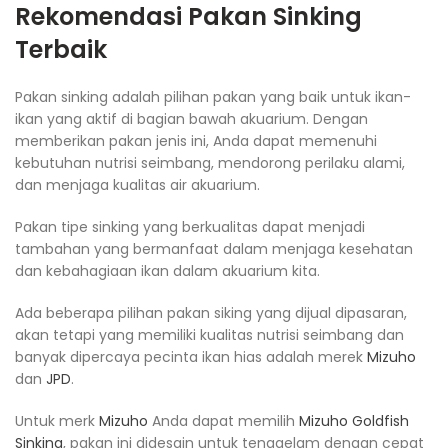
Rekomendasi Pakan Sinking
Terbaik
Pakan sinking adalah pilihan pakan yang baik untuk ikan-
ikan yang aktif di bagian bawah akuarium. Dengan
memberikan pakan jenis ini, Anda dapat memenuhi
kebutuhan nutrisi seimbang, mendorong perilaku alami,
dan menjaga kualitas air akuarium.
Pakan tipe sinking yang berkualitas dapat menjadi
tambahan yang bermanfaat dalam menjaga kesehatan
dan kebahagiaan ikan dalam akuarium kita.
Ada beberapa pilihan pakan siking yang dijual dipasaran,
akan tetapi yang memiliki kualitas nutrisi seimbang dan
banyak dipercaya pecinta ikan hias adalah merek
Mizuho
dan
JPD
.
Untuk merk
Mizuho
Anda dapat memilih
Mizuho Goldfish
Sinking
, pakan ini didesain untuk tenggelam dengan cepat