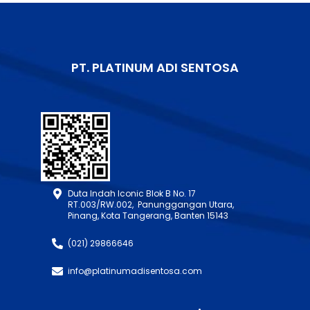
PT. PLATINUM ADI SENTOSA
Duta Indah Iconic Blok B No. 17
RT.003/RW.002, Panunggangan Utara,
Pinang, Kota Tangerang, Banten 15143
(021) 29866646
info@platinumadisentosa.com