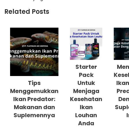
Related Posts
Starter
Men
Pack
Kese
Tips
Untuk
Ikan
Menggemukkan
Menjaga
Pre
Ikan Predator:
Kesehatan
De
Makanan dan
Ikan
Sup
Suplemennya
Louhan
I
Anda