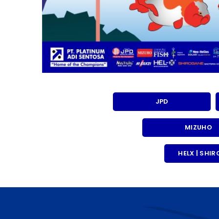
JPD
MIZUHO
HELX | SHI