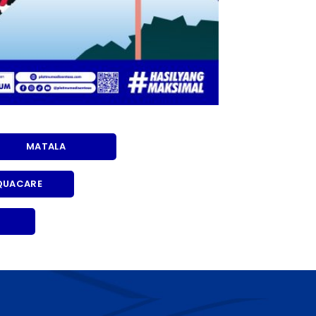
MATALA
QUACARE