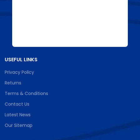
USEFUL LINKS
Privacy Policy
Returns
Terms & Conditions
Contact Us
Latest News
Our Sitemap