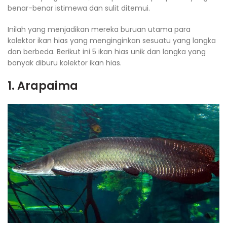
benar-benar istimewa dan sulit ditemui.
Inilah yang menjadikan mereka buruan utama para
kolektor ikan hias yang menginginkan sesuatu yang langka
dan berbeda. Berikut ini 5 ikan hias unik dan langka yang
banyak diburu kolektor ikan hias.
1. Arapaima