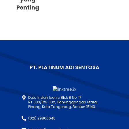
Penting
PT. PLATINUM ADI SENTOSA
Duta Indah Iconic Blok B No. 17
RT.003/RW.002, Panunggangan Utara,
Pinang, Kota Tangerang, Banten 15143
(021) 29866646