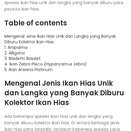
spesies ikan hias unik dan langka yang banyak diburu para
pecinta ikan hias.
Table of contents
Mengenal Jenis Ikan Hias Unik dan Langka yang Banyak
Diburu Kolektor Ikan Hias
1. Arapaima
2. Alligator
3. Bladefin Basslet
4. Ikan Zebra Pleco (Hypancistrus zebra)
5. Ikan Arwana Platinum
Mengenal Jenis Ikan Hias Unik
dan Langka yang Banyak Diburu
Kolektor Ikan Hias
Ada beberapa spesies ikan hias unik dan langka yang
banyak diburu kolektor ikan hias. Di antara berbagai jenis
ikan hias yang tersedia, terdapat beberapa spesies yang