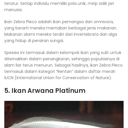
teratur. Setiap individu memiliki pola unik, mirip sidik jari
manusia.
Ikan Zebra Pleco adalah ikan pemangsa dan omnivora,
yang berarti mereka memakan berbagai jenis makanan.
Makanan alami mereka terdiri dari invertebrata dan alga
yang hidup di perairan sungai.
Spesies ini termasuk dalam kelompok ikan yang sulit untuk
diternakkan dalam penangkaran, sehingga populasinya di
alam liar terus menurun. Sebagai hasilnya, ikan Zebra Pleco
termasuk dalam kategori “Rentan” dalam daftar merah
IUCN (International Union for Conservation of Nature).
5. Ikan Arwana Platinum