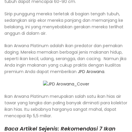
tubuh dapat mencapai 60-90 cm.
Sirip punggung mereka terletak di bagian tengah tubuh,
sedangkan sirip ekor mereka panjang dan memanjang ke
belakang, ini yang menyebabkan gerakan mereka terlihat
anggun di dalam air.
Ikan Arwana Platinum adalah ikan predator dan pemakan
daging. Mereka memakan berbagai jenis makanan hidup,
seperti ikan kecil, udang, serangga, dan cacing. Namun jika
Anda ingin makanan yang cukup praktis dengan kualitas
premium Anda dapat memberikan
JPD Arowana
.
Ikan Arwana Platinum merupakan salah satu ikan hias air
tawar yang langka dan paling banyak diminati para kolektor
ikan hias. Itu sebabnya harganya sangat mahal, dapat
mencapai Rp 5,5 miliar.
Baca Artikel Sejenis: Rekomendasi 7 Ikan