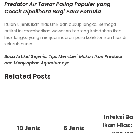
Predator Air Tawar Paling Populer yang
Cocok Dipelihara Bagi Para Pemula
Itulah 5 jenis ikan hias unik dan cukup langka. Semoga
artikel ini memberikan wawasan tentang keindahan ikan
hias langka yang menjadi incaran para kolektor ikan hias di
seluruh dunia.
Baca Artikel Sejenis: Tips Memberi Makan Ikan Predator
dan Menyiapkan Aquariumnya
Related Posts
Infeksi Ba
Ikan Hias:
10 Jenis
5 Jenis