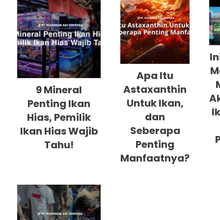
In
M
Apa Itu
Astaxanthin
9 Mineral
A
Untuk Ikan,
Penting Ikan
I
dan
Hias, Pemilik
Seberapa
Ikan Hias Wajib
Penting
Tahu!
Manfaatnya?