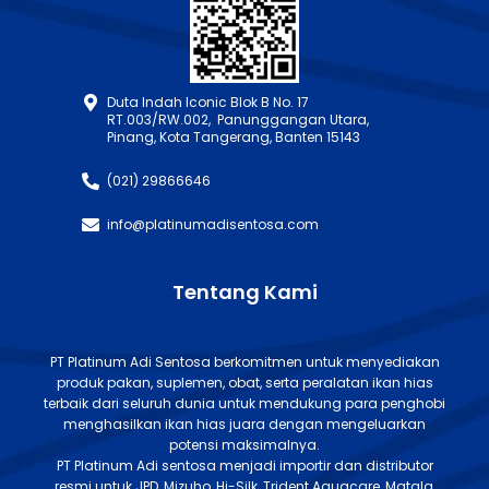
Duta Indah Iconic Blok B No. 17
RT.003/RW.002, Panunggangan Utara,
Pinang, Kota Tangerang, Banten 15143
(021) 29866646
info@platinumadisentosa.com
Tentang Kami
PT Platinum Adi Sentosa berkomitmen untuk menyediakan
produk pakan, suplemen, obat, serta peralatan ikan hias
terbaik dari seluruh dunia untuk mendukung para penghobi
menghasilkan ikan hias juara dengan mengeluarkan
potensi maksimalnya.
PT Platinum Adi sentosa menjadi importir dan distributor
resmi untuk JPD, Mizuho, Hi-Silk, Trident Aquacare, Matala,