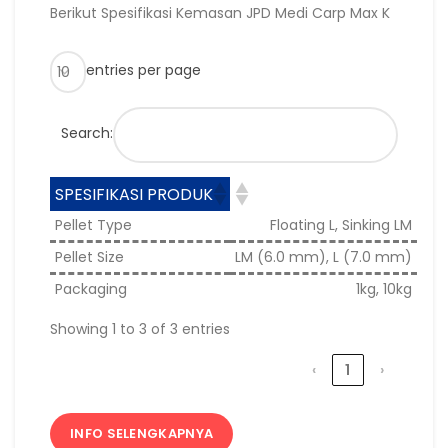
Berikut Spesifikasi Kemasan JPD Medi Carp Max K
entries per page
Search:
SPESIFIKASI PRODUK
Pellet Type
Floating L, Sinking LM
Pellet Size
LM (6.0 mm), L (7.0 mm)
Packaging
1kg, 10kg
Showing 1 to 3 of 3 entries
‹
1
›
INFO SELENGKAPNYA