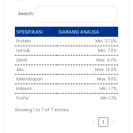
Search:
SPESIFIKASI
GARANSI ANALISA
Protein
Min. 37.0%
Lemak
Min. 7.0%
Serat
Max. 4.0%
Abu
Max. 14.0%
Kelembapan
Max. 11.0%
Kalsium
Min. 1.7%
Fosfor
Min 1.2%
Showing 1 to 7 of 7 entries
‹
1
›