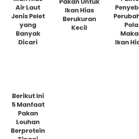
Pakan Untuk
Air Laut
Penye
Ikan Hias
Jenis Pelet
Peruba
Berukuran
yang
Pola
Kecil
Banyak
Maka
Dicari
Ikan Hi
Berikut Ini
5 Manfaat
Pakan
Louhan
Berprotein