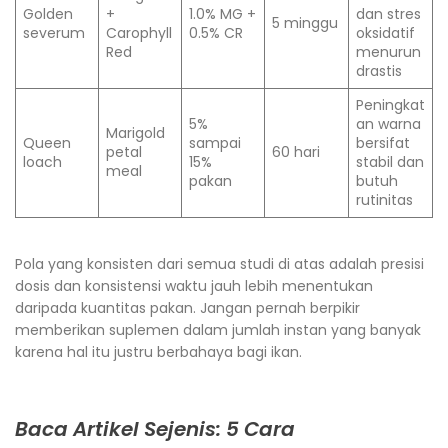
Golden
+
1.0% MG +
dan stres
5 minggu
severum
Carophyll
0.5% CR
oksidatif
Red
menurun
drastis
Peningkat
5%
an warna
Marigold
Queen
sampai
bersifat
petal
60 hari
loach
15%
stabil dan
meal
pakan
butuh
rutinitas
Pola yang konsisten dari semua studi di atas adalah presisi
dosis dan konsistensi waktu jauh lebih menentukan
daripada kuantitas pakan. Jangan pernah berpikir
memberikan suplemen dalam jumlah instan yang banyak
karena hal itu justru berbahaya bagi ikan.
Baca Artikel Sejenis: 5 Cara