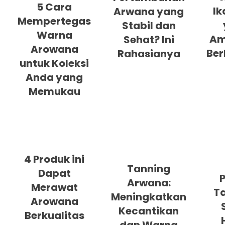
5 Cara
Ik
Arwana yang
Mempertegas
Stabil dan
Warna
Am
Sehat? Ini
Arowana
Ber
Rahasianya
untuk Koleksi
Anda yang
Memukau
4 Produk ini
Tanning
Dapat
P
Arwana:
Merawat
Ta
Meningkatkan
Arowana
Kecantikan
Berkualitas