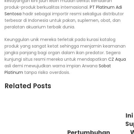
kesayangan kini jauh lebih mudah berkat kehadiran
produk-produk berkualitas internasional.
PT Platinum Adi
Sentosa
hadir sebagai importir resmi sekaligus distributor
terbesar di Indonesia untuk pakan, suplemen, obat, dan
peralatan akuarium terbaik dunia.
Keunggulan unik mereka terletak pada kurasi katalog
produk yang sangat ketat sehingga menjamin keamanan
jangka panjang bagi organ dalam ikan predator. Segera
kunjungi situs resmi mereka untuk mendapatkan
CZ Aqua
asli demi mewujudkan warna impian Arwana
Sobat
Platinum
tanpa risiko overdosis.
Related Posts
In
Su
Pertumbuhan