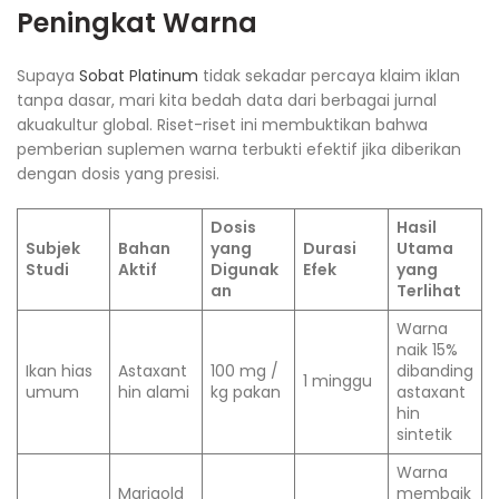
Peningkat Warna
Supaya
Sobat Platinum
tidak sekadar percaya klaim iklan
tanpa dasar, mari kita bedah data dari berbagai jurnal
akuakultur global. Riset-riset ini membuktikan bahwa
pemberian suplemen warna terbukti efektif jika diberikan
dengan dosis yang presisi.
Dosis
Hasil
Subjek
Bahan
yang
Durasi
Utama
Studi
Aktif
Digunak
Efek
yang
an
Terlihat
Warna
naik 15%
Ikan hias
Astaxant
100 mg /
dibanding
1 minggu
umum
hin alami
kg pakan
astaxant
hin
sintetik
Warna
Marigold
membaik