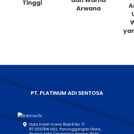
dan Warna
Tinggi
A
Arwana
yan
PT. PLATINUM ADI SENTOSA
Duta Indah Iconic Blok B No. 17
RT.003/RW.002, Panunggangan Utara,
Pinang, Kota Tangerang, Banten 15143