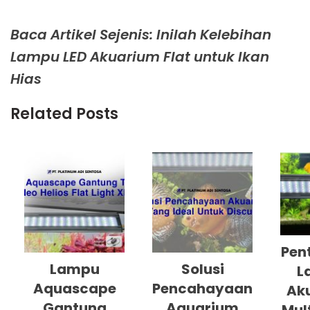
Baca Artikel Sejenis: Inilah Kelebihan
Lampu LED Akuarium Flat untuk Ikan
Hias
Related Posts
Pen
Lampu
Solusi
L
Aquascape
Pencahayaan
Ak
Gantung
Aquarium