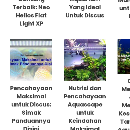
Mul
Terbaik: Neo
Yang Ideal
unt
Helios Flat
Untuk Discus
Light XP
Pencahayaan
Nutrisi dan
Me
Maksimal
Pencahayaan
untuk Discus:
Aquascape
Me
Simak
untuk
Kes
Panduannya
Keindahan
Ta
Disini
Maksimal
Aqu