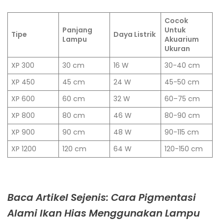
Cocok
Panjang
Untuk
Tipe
Daya Listrik
Lampu
Akuarium
Ukuran
XP 300
30 cm
16 W
30-40 cm
XP 450
45 cm
24 W
45-50 cm
XP 600
60 cm
32 W
60–75 cm
XP 800
80 cm
46 W
80-90 cm
XP 900
90 cm
48 W
90-115 cm
XP 1200
120 cm
64 W
120-150 cm
Baca Artikel Sejenis: Cara Pigmentasi
Alami Ikan Hias Menggunakan Lampu