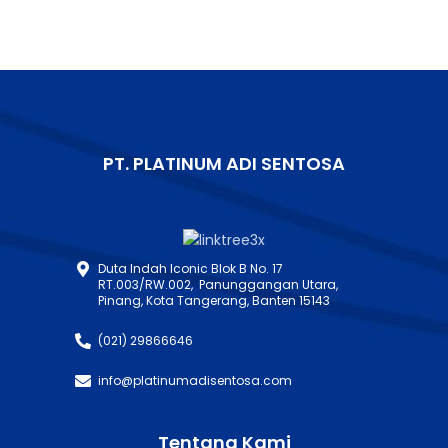
PT. PLATINUM ADI SENTOSA
Duta Indah Iconic Blok B No. 17
RT.003/RW.002, Panunggangan Utara,
Pinang, Kota Tangerang, Banten 15143
(021) 29866646
info@platinumadisentosa.com
Tentang Kami