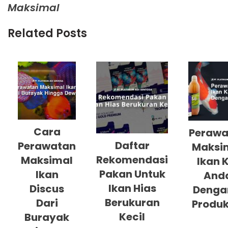
Maksimal
Related Posts
Cara
Perawa
Daftar
Perawatan
Maksi
Rekomendasi
Maksimal
Ikan 
Pakan Untuk
Ikan
And
Ikan Hias
Discus
Denga
Berukuran
Dari
Produk
Kecil
Burayak