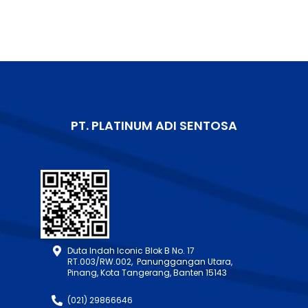
PT. PLATINUM ADI SENTOSA
Duta Indah Iconic Blok B No. 17
RT.003/RW.002, Panunggangan Utara,
Pinang, Kota Tangerang, Banten 15143
(021) 29866646