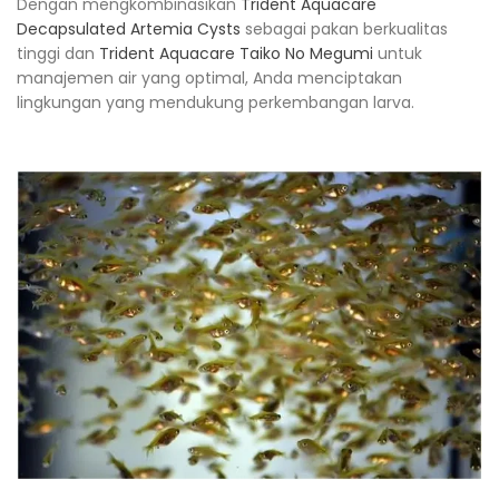
Dengan mengkombinasikan
Trident Aquacare
Decapsulated Artemia Cysts
sebagai pakan berkualitas
tinggi dan
Trident Aquacare Taiko No Megumi
untuk
manajemen air yang optimal, Anda menciptakan
lingkungan yang mendukung perkembangan larva.