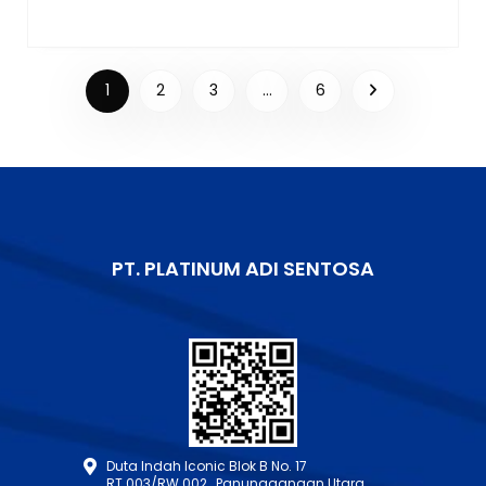
1
2
3
…
6
PT. PLATINUM ADI SENTOSA
Duta Indah Iconic Blok B No. 17
RT.003/RW.002, Panunggangan Utara,