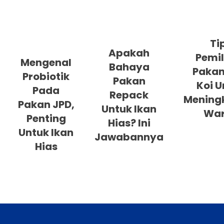
Ti
Apakah
Pemil
Mengenal
Bahaya
Pakan
Probiotik
Pakan
Koi U
Pada
Repack
Mening
Pakan JPD,
Untuk Ikan
Wa
Penting
Hias? Ini
Untuk Ikan
Jawabannya
Hias